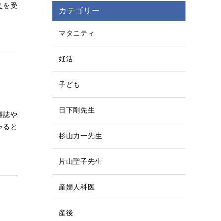
えを受
カテゴリー
マタニティ
妊活
子ども
日下剛先生
雑誌や
ゃると
杉山力一先生
片山聖子先生
産婦人科医
産後