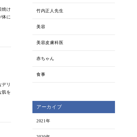
日焼け
竹内正人先生
が体に
美容
美容皮膚科医
赤ちゃん
食事
なデリ
な肌を
アーカイブ
2021年
2020年