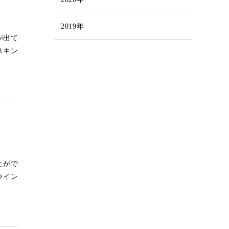
2019年
が出て
スキン
とがで
ライン