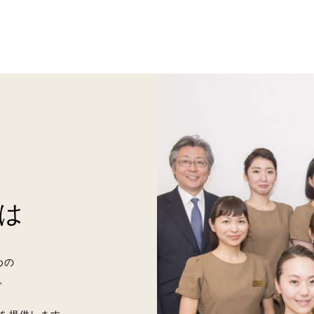
は
めの
、
、