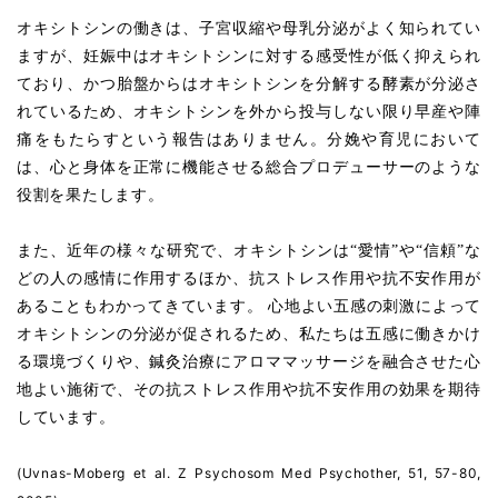
オキシトシンの働きは、子宮収縮や母乳分泌がよく知られてい
ますが、妊娠中はオキシトシンに対する感受性が低く抑えられ
ており、かつ胎盤からはオキシトシンを分解する酵素が分泌さ
れているため、オキシトシンを外から投与しない限り早産や陣
痛をもたらすという報告はありません。分娩や育児において
は、心と身体を正常に機能させる総合プロデューサーのような
役割を果たします。
また、近年の様々な研究で、オキシトシンは“愛情”や“信頼”な
どの人の感情に作用するほか、抗ストレス作用や抗不安作用が
あることもわかってきています。 心地よい五感の刺激によって
オキシトシンの分泌が促されるため、私たちは五感に働きかけ
る環境づくりや、鍼灸治療にアロママッサージを融合させた心
地よい施術で、その抗ストレス作用や抗不安作用の効果を期待
しています。
(Uvnas-Moberg et al. Z Psychosom Med Psychother, 51, 57-80,