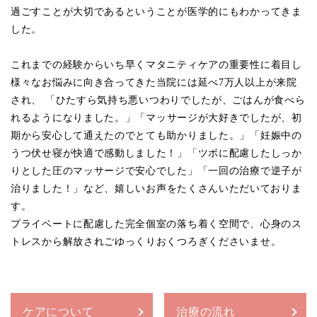
過ごすことが大切であるということが医学的にもわかってきま
した。
これまでの経験からいち早くマタニティケアの重要性に着目し
様々なお悩みに向き合ってきた当院には延べ7万人以上が来院
され、
「ひたすら気持ち悪いつわりでしたが、ごはんが食べら
れるようになりました。」
「マッサージが大好きでしたが、初
期から安心して通えたのでとても助かりました。」
「妊娠中の
うつ伏せ寝が快適で感動しました！」「ツボに配慮したしっか
りとした圧のマッサージで安心でした」
「一回の治療で逆子が
治りました！」など、
嬉しいお声をたくさんいただいておりま
す。
プライベートに配慮した完全個室の落ち着く空間で、心身のス
トレスから解放されごゆっくりおくつろぎくださいませ。
ケアについて
治療の流れ