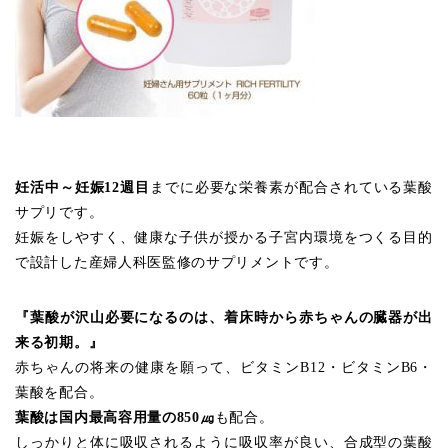
妊活中～妊娠12週目
までに必要な栄養素が配合されている葉酸
サプリです。
妊娠をしやすく、健康な子供が授かる子宮内環境をつくる目的
で設計した産婦人科医監修のサプリメントです。
『葉酸が沢山必要になるのは、着床時から赤ちゃんの臓器が出
来る初期。』
赤ちゃんの将来の健康を願って、ビタミンB12・ビタミンB6・
葉酸を配合。
葉酸は国内最高容用量の850㎍
も配合。
しっかりと体に吸収されるように吸収率が良い、合成型の葉酸