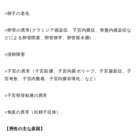
○卵子の老化
○卵管の異常(クラミジア感染症、子宮内膜症、骨盤内感染症な
どによる卵管閉塞、卵管狭窄、卵管留水腫)
○排卵障害
○子宮の異常（子宮筋腫、子宮内膜ポリープ、子宮腺筋症、子
宮奇形、子宮内癒着、子宮内膜菲薄化、など）
○子宮頸管粘液の異常
○免疫の異常（抗精子抗体）
【男性の主な原因】