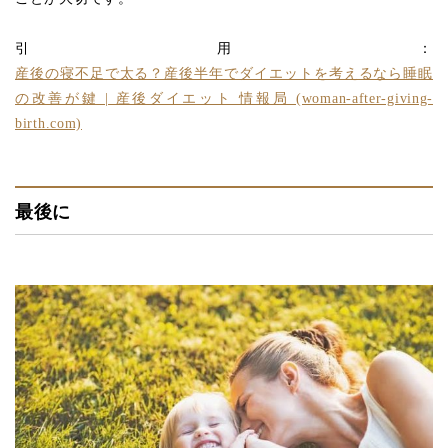
引用：
産後の寝不足で太る？産後半年でダイエットを考えるなら睡眠
の改善が鍵 | 産後ダイエット 情報局 (woman-after-giving-
birth.com)
最後に