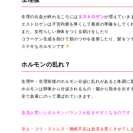
生理の出血が終わるころには
エストロゲン
が増えていき
エストロゲンは子宮内膜を厚くして着床の準備をしてく
また、女性らしい身体をつくる助けをしたり
コラーゲン生成を助けて肌のつやを改善したり、髪をツ
ステキなホルモンです
ホルモンの乱れ？
生理中・生理前後のホルモン分泌に乱れがあると体調に
ホルモンは卵巣から分泌されるもの・脳から指令を出す
全て血液にのって運ばれていきます。
血流が悪いとホルモンバランスが起きやすくなるのです
冷え・コリ・ストレス・睡眠不足は血流を悪くさせてし