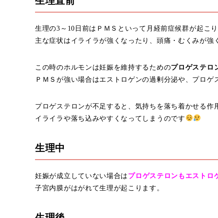
生理直前
生理の3～10日前はＰＭＳといって月経前症候群が起こ
主な症状はイライラが強くなったり、頭痛・むくみが強
この時のホルモンは妊娠を維持するための
プロゲステロ
ＰＭＳが強い場合はエストロゲンの過剰分泌や、プロゲ
プロゲステロンが不足すると、気持ちを落ち着かせる作
イライラや落ち込みやすくなってしまうのです
生理中
妊娠が成立していない場合は
プロゲステロンもエストロ
子宮内膜がはがれて生理が起こります。
生理後