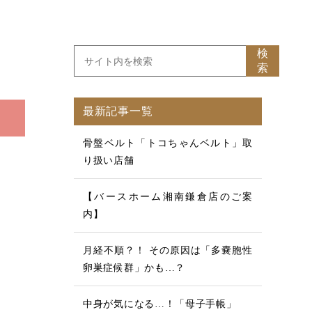
検
索
最新記事一覧
骨盤ベルト「トコちゃんベルト」取
り扱い店舗
【バースホーム湘南鎌倉店のご案
内】
月経不順？！ その原因は「多嚢胞性
卵巣症候群」かも…？
中身が気になる…！「母子手帳」