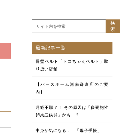
検
索
最新記事一覧
骨盤ベルト「トコちゃんベルト」取
り扱い店舗
【バースホーム湘南鎌倉店のご案
内】
月経不順？！ その原因は「多嚢胞性
卵巣症候群」かも…？
中身が気になる…！「母子手帳」