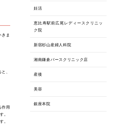
妊活
恵比寿駅前広尾レディースクリニッ
ク院
いきま
新宿杉山産婦人科院
湘南鎌倉バースクリニック店
ると、
産後
美容
銀座本院
る作用
す。
す。