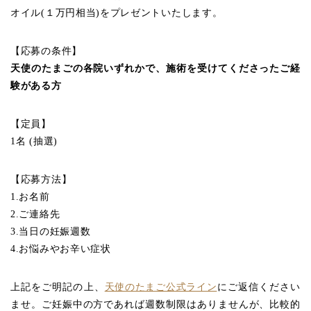
オイル(１万円相当)をプレゼントいたします。
【応募の条件】
天使のたまごの各院いずれかで、施術を受けてくださったご経
験がある方
【定員】
1名 (抽選)
【応募方法】
1.お名前
2.ご連絡先
3.当日の妊娠週数
4.お悩みやお辛い症状
上記をご明記の上、
天使のたまご公式ライン
にご返信ください
ませ。ご妊娠中の方であれば週数制限はありませんが、比較的