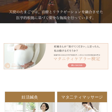
妊活鍼灸
マタ二ティマッサージ