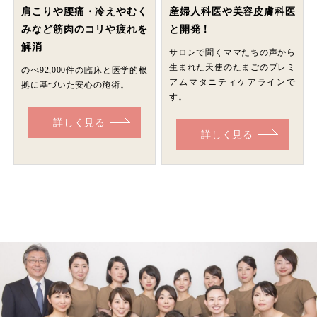
肩こりや腰痛・冷えやむく
産婦人科医や美容皮膚科医
みなど筋肉のコリや疲れを
と開発！
解消
サロンで聞くママたちの声から
生まれた天使のたまごのプレミ
のべ92,000件の臨床と医学的根
アムマタニティケアラインで
拠に基づいた安心の施術。
す。
詳しく見る
詳しく見る