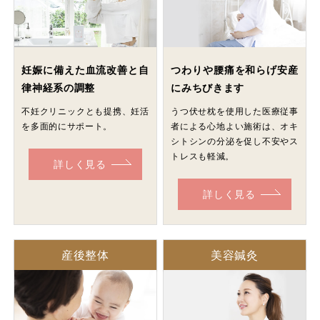
妊娠に備えた血流改善と自
つわりや腰痛を和らげ安産
律神経系の調整
にみちびきます
不妊クリニックとも提携、妊活
うつ伏せ枕を使用した医療従事
を多面的にサポート。
者による心地よい施術は、オキ
シトシンの分泌を促し不安やス
トレスも軽減。
詳しく見る
詳しく見る
産後整体
美容鍼灸