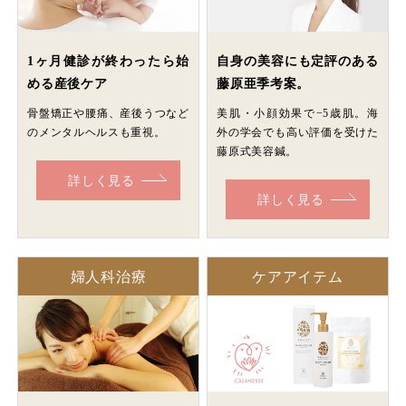
1ヶ月健診が終わったら始
自身の美容にも定評のある
める産後ケア
藤原亜季考案。
骨盤矯正や腰痛、産後うつなど
美肌・小顔効果で−5歳肌。海
のメンタルヘルスも重視。
外の学会でも高い評価を受けた
藤原式美容鍼。
詳しく見る
詳しく見る
婦人科治療
ケアアイテム