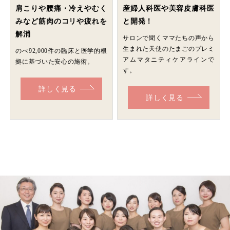
肩こりや腰痛・冷えやむく
産婦人科医や美容皮膚科医
みなど筋肉のコリや疲れを
と開発！
解消
サロンで聞くママたちの声から
生まれた天使のたまごのプレミ
のべ92,000件の臨床と医学的根
アムマタニティケアラインで
拠に基づいた安心の施術。
す。
詳しく見る
詳しく見る