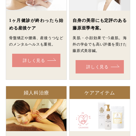
1ヶ月健診が終わったら始
自身の美容にも定評のある
める産後ケア
藤原亜季考案。
骨盤矯正や腰痛、産後うつなど
美肌・小顔効果で−5歳肌。海
のメンタルヘルスも重視。
外の学会でも高い評価を受けた
藤原式美容鍼。
詳しく見る
詳しく見る
婦人科治療
ケアアイテム