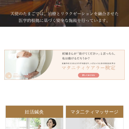
妊活鍼灸
マタ二ティマッサージ