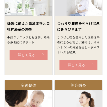
妊娠に備えた血流改善と自
つわりや腰痛を和らげ安産
律神経系の調整
にみちびきます
不妊クリニックとも提携、妊活
うつ伏せ枕を使用した医療従事
を多面的にサポート。
者による心地よい施術は、オキ
シトシンの分泌を促し不安やス
トレスも軽減。
詳しく見る
詳しく見る
産後整体
美容鍼灸