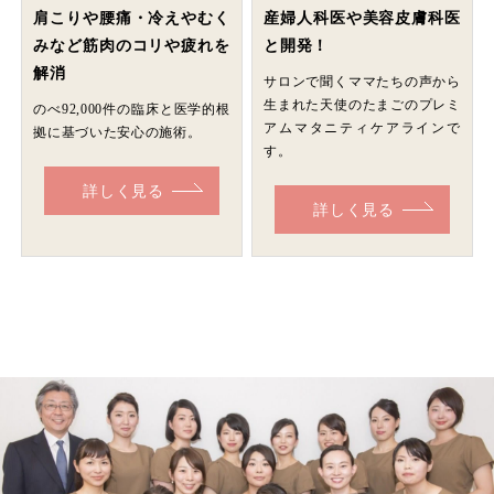
肩こりや腰痛・冷えやむく
産婦人科医や美容皮膚科医
みなど筋肉のコリや疲れを
と開発！
解消
サロンで聞くママたちの声から
生まれた天使のたまごのプレミ
のべ92,000件の臨床と医学的根
アムマタニティケアラインで
拠に基づいた安心の施術。
す。
詳しく見る
詳しく見る