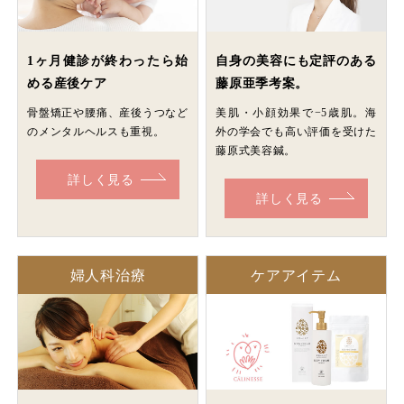
1ヶ月健診が終わったら始
自身の美容にも定評のある
める産後ケア
藤原亜季考案。
骨盤矯正や腰痛、産後うつなど
美肌・小顔効果で−5歳肌。海
のメンタルヘルスも重視。
外の学会でも高い評価を受けた
藤原式美容鍼。
詳しく見る
詳しく見る
婦人科治療
ケアアイテム