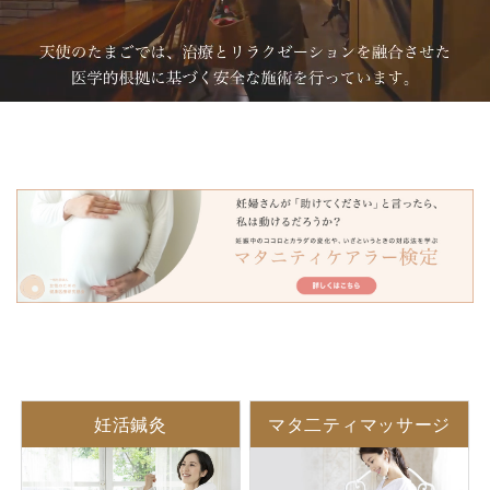
妊活鍼灸
マタ二ティマッサージ