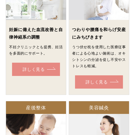
妊娠に備えた血流改善と自
つわりや腰痛を和らげ安産
律神経系の調整
にみちびきます
不妊クリニックとも提携、妊活
うつ伏せ枕を使用した医療従事
を多面的にサポート。
者による心地よい施術は、オキ
シトシンの分泌を促し不安やス
トレスも軽減。
詳しく見る
詳しく見る
産後整体
美容鍼灸