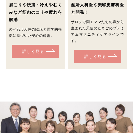
肩こりや腰痛・冷えやむく
産婦人科医や美容皮膚科医
みなど筋肉のコリや疲れを
と開発！
解消
サロンで聞くママたちの声から
生まれた天使のたまごのプレミ
のべ92,000件の臨床と医学的根
アムマタニティケアラインで
拠に基づいた安心の施術。
す。
詳しく見る
詳しく見る