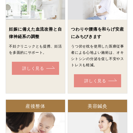
妊娠に備えた血流改善と自
つわりや腰痛を和らげ安産
律神経系の調整
にみちびきます
不妊クリニックとも提携、妊活
うつ伏せ枕を使用した医療従事
を多面的にサポート。
者による心地よい施術は、オキ
シトシンの分泌を促し不安やス
トレスも軽減。
詳しく見る
詳しく見る
産後整体
美容鍼灸