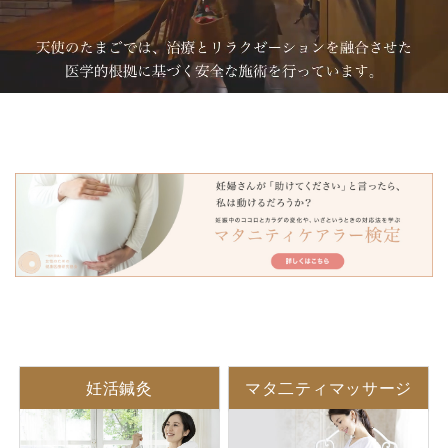
妊活鍼灸
マタ二ティマッサージ