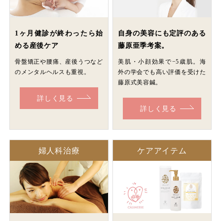
1ヶ月健診が終わったら始
自身の美容にも定評のある
める産後ケア
藤原亜季考案。
骨盤矯正や腰痛、産後うつなど
美肌・小顔効果で−5歳肌。海
のメンタルヘルスも重視。
外の学会でも高い評価を受けた
藤原式美容鍼。
詳しく見る
詳しく見る
婦人科治療
ケアアイテム