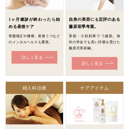
1ヶ月健診が終わったら始
自身の美容にも定評のある
める産後ケア
藤原亜季考案。
骨盤矯正や腰痛、産後うつなど
美肌・小顔効果で−5歳肌。海
のメンタルヘルスも重視。
外の学会でも高い評価を受けた
藤原式美容鍼。
詳しく見る
詳しく見る
婦人科治療
ケアアイテム