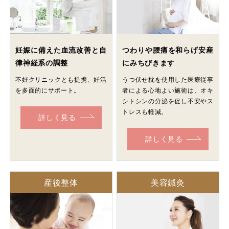
妊娠に備えた血流改善と自
つわりや腰痛を和らげ安産
律神経系の調整
にみちびきます
不妊クリニックとも提携、妊活
うつ伏せ枕を使用した医療従事
を多面的にサポート。
者による心地よい施術は、オキ
シトシンの分泌を促し不安やス
トレスも軽減。
詳しく見る
詳しく見る
産後整体
美容鍼灸