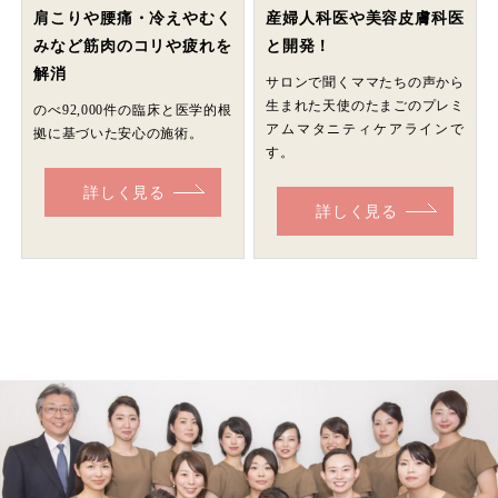
肩こりや腰痛・冷えやむく
産婦人科医や美容皮膚科医
みなど筋肉のコリや疲れを
と開発！
解消
サロンで聞くママたちの声から
生まれた天使のたまごのプレミ
のべ92,000件の臨床と医学的根
アムマタニティケアラインで
拠に基づいた安心の施術。
す。
詳しく見る
詳しく見る