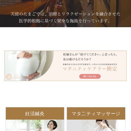
妊活鍼灸
マタ二ティマッサージ